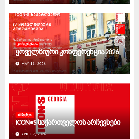
ᲙᲝᲜᲤᲔᲠᲔᲜᲪᲘᲐ
ყოველწიური კონფერენცია 2026
MAY 11, 2026
ᲐᲠᲩᲔᲕᲜᲔᲑᲘ
ICON•S საქართველოს არჩევნები
APRIL 7, 2026