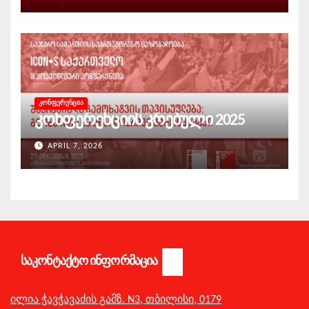
ᲙᲝᲜᲤᲔᲠᲔᲜᲪᲘᲐ
კონფერენციის კრებული 2025
APRIL 7, 2026
ᲡᲐᲙᲝᲜᲢᲐᲥᲢᲝ ᲘᲜᲤᲝᲠᲛᲐᲪᲘᲐ
ილია ჭავჭავაძის გამზ. N3,
თბილისი,
0179