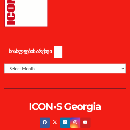
ᲡᲘᲐᲮᲚᲔᲔᲑᲘᲡ ᲐᲠᲥᲘᲕᲘ
ICON•S Georgia