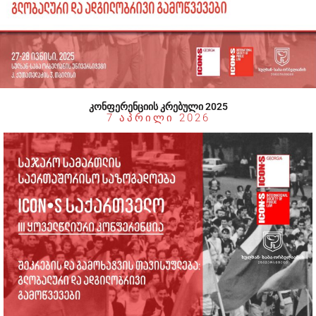
ᲙᲝᲜᲤᲔᲠᲔᲜᲪᲘᲘᲡ ᲙᲠᲔᲑᲣᲚᲘ 2025
7 ᲐᲞᲠᲘᲚᲘ 2026