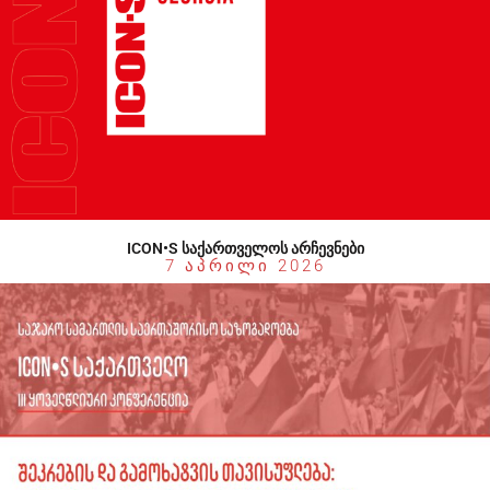
ICON•S ᲡᲐᲥᲐᲠᲗᲕᲔᲚᲝᲡ ᲐᲠᲩᲔᲕᲜᲔᲑᲘ
7 ᲐᲞᲠᲘᲚᲘ 2026