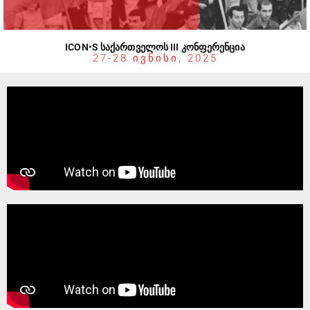
ICON•S ᲡᲐᲥᲐᲠᲗᲕᲔᲚᲝᲡ III ᲙᲝᲜᲤᲔᲠᲔᲜᲪᲘᲐ
27-28 ᲘᲕᲜᲘᲡᲘ, 2025