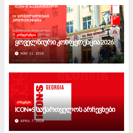
ᲙᲝᲜᲤᲔᲠᲔᲜᲪᲘᲐ
ყოველწიური კონფერენცია 2026
MAY 11, 2026
ᲐᲠᲩᲔᲕᲜᲔᲑᲘ
ICON•S საქართველოს არჩევნები
APRIL 7, 2026