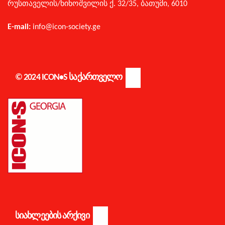
რუსთაველის/
ნინოშვილის ქ. 32/35,
ბათუმი,
6010
E-mail:
info@icon-society.ge
© 2024 ICON•S ᲡᲐᲥᲐᲠᲗᲕᲔᲚᲝ
სიახლეების
ᲡᲘᲐᲮᲚᲔᲔᲑᲘᲡ ᲐᲠᲥᲘᲕᲘ