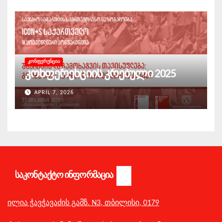
ᲙᲝᲜᲤᲔᲠᲔᲜᲪᲘᲐ
კონფერენციის კრებული 2025
APRIL 7, 2026
ᲡᲐᲙᲝᲜᲢᲐᲥᲢᲝ ᲘᲜᲤᲝᲠᲛᲐᲪᲘᲐ
ილია ჭავჭავაძის გამზ. N3,
თბილისი,
0179